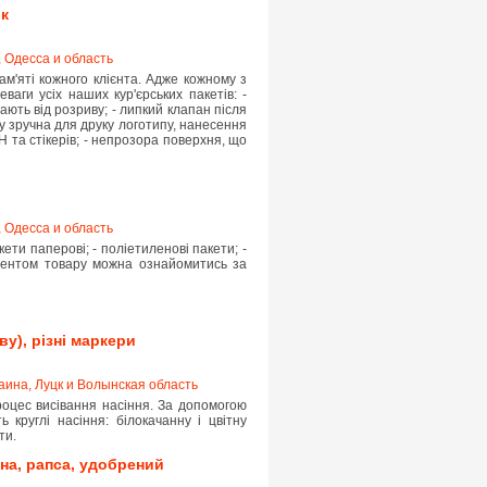
ок
 Одесса и область
ам'яті кожного клієнта. Адже кожному з
ваги усіх наших кур'єрських пакетів: -
ають від розриву; - липкий клапан після
у зручна для друку логотипу, нанесення
 та стікерів; - непрозора поверхня, що
 Одесса и область
ети паперові; - поліетиленові пакети; -
иментом товару можна ознайомитись за
ву), різні маркери
аина, Луцк и Волынская область
оцес висівання насіння. За допомогою
ь круглі насіння: білокачанну і цвітну
ти.
на, рапса, удобрений