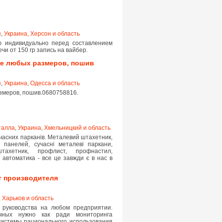
я
,
Украина, Херсон и область
ю индивидуально перед составлением
 от 150 гр запись на вайбер.
ие любых размеров, пошив
я
,
Украина, Одесса и область
змеров, пошив.0680758816.
талла
,
Украина, Хмельницкий и область
учасних парканів. Металевий штахетник,
 панелей, сучасні металеві паркани,
тахетник, профлист, профнастил,
, автоматика - все це завжди є в нас в
т производителя
 Харьков и область
 руководства на любом предприятии.
чных нужно как ради мониторинга
системы рационального использования