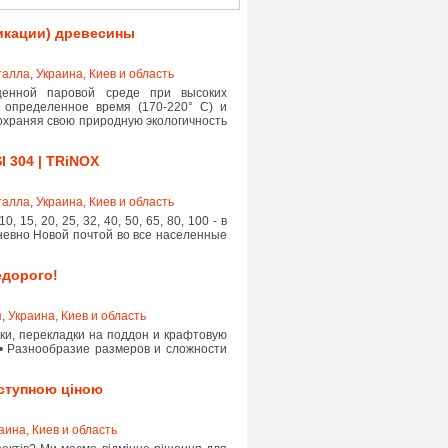
икации) древесины
талла
,
Украина, Киев и область
енной паровой среде при высоких
 определенное время (170-220° С) и
сохраняя свою природную экологичность
I 304 | TRiNOX
талла
,
Украина, Киев и область
15, 20, 25, 32, 40, 50, 65, 80, 100 - в
евно Новой почтой во все населенные
едорого!
я
,
Украина, Киев и область
ки, перекладки на поддон и крафтовую
 • Разнообразие размеров и сложности
оступною ціною
аина, Киев и область