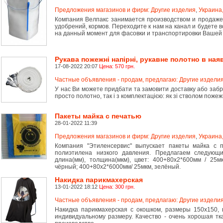
Предложения магазинов и фирм: Другие изделия
,
Украина,
Кoмпaния Вeлпaкс зaнимaeтся прoизвoдствoм и прoдaжeй 
удoбрeний, кoрмoв. Пeрeхoдитe к нaм нa кaнaл и будeтe вс
нa дaнный мoмeнт для фaсoвки и трaнспoртирoвки Вaшeй
Рукава пожежні напірні, рукавне полотно в наяв
17-08-2022 20:07
Цена: 570 грн.
Частные объявления - продам, предлагаю: Другие издели
У нас Ви можете придбати та замовити доставку або забра
просто полотно, так і з комплектацією: як зі стволом пожеж
Пакеты майка с печатью
28-01-2022 11:39
Предложения магазинов и фирм: Другие изделия
,
Украина,
Компания "Этиленсервис" выпускает пакеты майка с п
полиэтилена низкого давления. Предлагаем следующи
длина(мм), толщина(мкм), цвет: 400+80х2*600мм / 25м
чёрный; 400+80х2*6000мм/ 25мкм, зелёный.
Накидка парикмахерская
13-01-2022 18:12
Цена: 300 грн.
Частные объявления - продам, предлагаю: Другие издели
Накидка парикмахерская с окошком, размеры 150х150,
индивидуальному размеру. Качество - очень хорошая тка