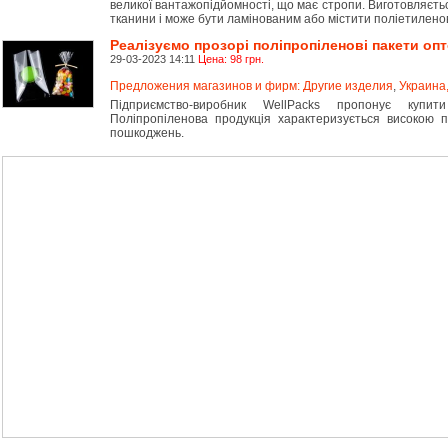
великої вантажопідйомності, що має стропи. Виготовляєтьс
тканини і може бути ламінованим або містити поліетилено
Реалізуємо прозорі поліпропіленові пакети опт
29-03-2023 14:11
Цена: 98 грн.
Предложения магазинов и фирм: Другие изделия
,
Украина,
Підприємство-виробник WellPacks пропонує купити
Поліпропіленова продукція характеризується високою п
пошкоджень.