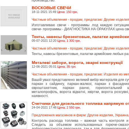
производство.
ВОСКОВЫЕ СВЕЧИ
18-11-2021 15:49
Цена: 150 грн.
Частные объявления - продам, предлагаю: Другие издели
Изготавливаю свечи - программы .под каждую ситуаци
свечи- программы - ДИАГНОСТИКА НА ОРАКУЛАХ цена свечи
Тенты, навесы брезентовые, палатки армейск
05-07-2021 12:20
Цена: 1 300 грн.
Частные объявления - продам, предлагаю: Другие издели
Тенты, навесы брезентовые, палатки армейские любых ра
Металеві забори, ворота, зварні конструкції
12-06-2021 05:01
Цена: 35 грн.
Частные объявления - продам, предлагаю: Изделия из ме
Вашій увазі представлено великий вибір матеріалів для с
паркан з сайдингу, паркан-жалюзі, паркан з фасадних
євроштахетник, паркан ранчо, горизонтальний ш
металопрофіль, ворота відкатні, хвіртки, ворота розсувні
наявності.
Счетчики для дизельного топлива напрямую о
24-04-2021 17:48
Цена: 2 550 грн.
Предложения магазинов и фирм: Другие изделия
,
Украина,
Контроль расхода топлива – важная часть контроля и
Следить за объемом использованных горюче-смазо
добросовестности персонала, так и для формирования 