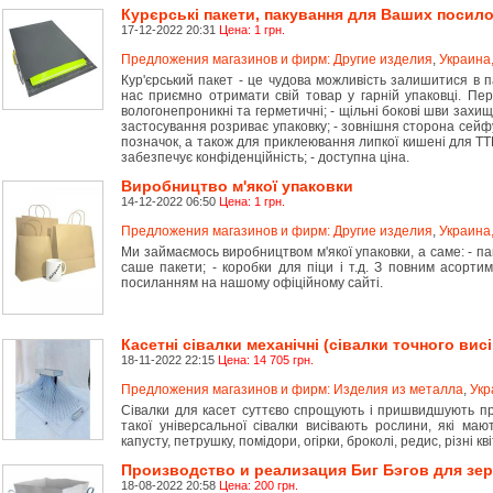
Курєрські пакети, пакування для Ваших посил
17-12-2022 20:31
Цена: 1 грн.
Предложения магазинов и фирм: Другие изделия
,
Украина,
Кур'єрський пакет - це чудова можливість залишитися в п
нас приємно отримати свій товар у гарній упаковці. Пере
вологонепроникні та герметичні; - щільні бокові шви захищ
застосування розриває упаковку; - зовнішня сторона сейф
позначок, а також для приклеювання липкої кишені для ТТН
забезпечує конфіденційність; - доступна ціна.
Виробництво м'якої упаковки
14-12-2022 06:50
Цена: 1 грн.
Предложения магазинов и фирм: Другие изделия
,
Украина,
Ми займаємось виробництвом м'якої упаковки, а саме: - пак
саше пакети; - коробки для піци і т.д. З повним асорт
посиланням на нашому офіційному сайті.
Касетні сівалки механічні (сівалки точного висі
18-11-2022 22:15
Цена: 14 705 грн.
Предложения магазинов и фирм: Изделия из металла
,
Укр
Сівалки для касет суттєво спрощують і пришвидшують пр
такої універсальної сівалки висівають рослини, які мают
капусту, петрушку, помідори, огірки, броколі, редис, різні кві
Производство и реализация Биг Бэгов для зер
18-08-2022 20:58
Цена: 200 грн.