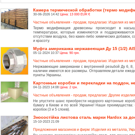
Камера термической обработки (термо модиф
30-06-2026 14:42
Цена: 13 000 EUR €
Частные объявления - продам, предлагаю: Изделия из ме
Термо модификация древесины происходит в насыщ
температурах, которые изменяются и поддерживаются
отсутствии воздуха, без каких-либо химических добавок, 
и красоту.
Муфта американка нержавеющая Ду 15 (1/2) AIS
05-11-2024 10:37
Цена: 90 грн.
Частные объявления - продам, предлагаю: Изделия из ме
Нержавеющие американки с внутренней резьбой Ду 6, 8, 10, 
наличии имеются все размеры. Отправляем детали ежедн
пункты Украины.
Картонные коробки и перекладки на поддон, н
04-11-2023 14:08
Цена: 2 грн.
Частные объявления - продам, предлагаю: Другие издели
Не упустите шанс приобрести недорого картонные короб
бумагу в Киеве и по всей Украине! Наши преимущества:
коробок (3 и 5 слоев).
Зносостійка листова сталь марки Hardox за д
15-10-2023 21:09
Предложения магазинов и фирм: Изделия из металла
,
Укр