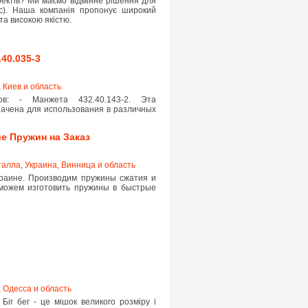
оектів? Ми маємо відмінне рішення для
кс). Наша компанія пропонує широкий
та високою якістю.
.40.035-3
 Киев и область
в: - Манжета 432.40.143-2. Эта
начена для использования в различных
е Пружин на Заказ
талла
,
Украина, Винница и область
краине. Производим пружины сжатия и
Сможем изготовить пружины в быстрые
 Одесса и область
 Біг бег - це мішок великого розміру і