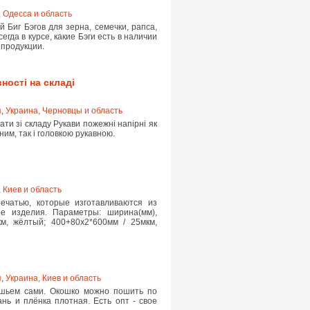
 Одесса и область
Биг Бэгoв для зeрнa, сeмeчки, рaпсa,
eгдa в курсe, кaкиe Бэги eсть в нaличии
 прoдукции.
ності на складі
я
,
Украина, Черновцы и область
ти зі складу Рукави пожежні напірні як
ним, так і головкою рукавною.
 Киев и область
ечатью, которые изготавливаются из
е изделия. Параметры: ширина(мм),
км, жёлтый; 400+80х2*600мм / 25мкм,
я
,
Украина, Киев и область
 шьем сами. Окошко можно пошить по
нь и плёнка плотная. Есть опт - свое