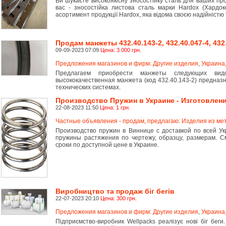
Ви шукаєте високоякісну зносостійку сталь для ваших пр
вас - зносостійка листова сталь марки Hardox (Хардо
асортимент продукції Hardox, яка відома своєю надійністю 
Продам манжеты 432.40.143-2, 432.40.047-4, 432
09-09-2023 07:09
Цена: 3 000 грн.
Предложения магазинов и фирм: Другие изделия
,
Украина,
Предлагаем приобрести манжеты следующих видо
высококачественная манжета (код 432.40.143-2) предназ
технических системах.
Производство Пружин в Украине - Изготовлени
22-08-2023 11:50
Цена: 1 грн.
Частные объявления - продам, предлагаю: Изделия из ме
Производство пружин в Виннице с доставкой по всей У
пружины растяжения по чертежу, образцу, размерам. 
сроки по доступной цене в Украине.
Виробництво та продаж біг бегів
22-07-2023 20:10
Цена: 300 грн.
Предложения магазинов и фирм: Другие изделия
,
Украина,
Підприємство-виробник Wellpacks реалізує нові біг беги.