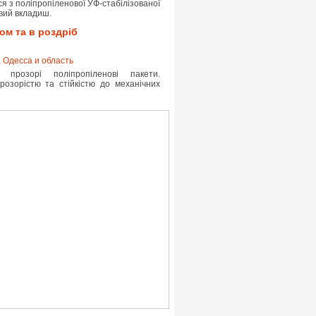
я з поліпропіленової УФ-стабілізованої
вий вкладиш.
ом та в роздріб
 Одесса и область
 прозорі поліпропіленові пакети.
розорістю та стійкістю до механічних